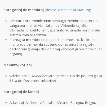
Kategorioj de membroj
(
detaloj estas en la Statuto
):
Simpatianta membreco
: senpaga membreco precipe
taŭga por montri vian ŝaton de Vikipedio kaj aliaj
Vikimediaj projektoj en Esperanto aŭ simple por morale
subteni nian organizon;
Plenrajta membreco
: pagenda membreco, kiu krom
montrado de morala subteno donas ankaŭ la rajtojn
partopreni gravajn decidojn kaj kandidatiĝi por funkcioj en
organoj.
Membraj kotizoj
validas por 1
kalendara
jaro (ekde la 1-a de Januaro ĝis la
31-a de Decembro inkluzive)
Kategorioj de landoj
:
A-landoj
: Andoro, Aŭstralio, Aŭstrio, Barejno, Belgio,