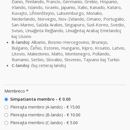
Danio, Finnlando, Francio, Germanio, Grekio, Hispanio,
Irlando, Islando, Israelo, Japanio, Italio, Kanado, Kataro,
Kuvajto, Liĥtenŝtejno, Luksemburgo, Monako,
Nederlando, Norvegio, Nov-Zelando, Omano, Portugalio,
San-Marino, Saŭda Arabio, Singapuro, Sud-Koreo, Svedio,
Svisio, Unuiĝinta Reĝlando, Unuiĝintaj Arabaj Emirlandoj
kaj Usono
B-landoj
: Albanio, Bosnio-Hercegovino, Brunejo,
Bulgario, Ĉeĥio, Estonio, Hungario, Kipro, Kroatio, Latvio,
Litovio, Makedonio, Malto, Montenegro, Pollando,
Rumanio, Serbio, Slovakio, Slovenio, Tajvano kaj Turkio
C-landoj
: ĉiuj ceteraj landoj
Membreco
*
Simpatianta membro
-
€ 0.00
Plenrajta membro (A-lando)
-
€ 15.00
Plenrajta membro (B-lando)
-
€ 10.00
Plenrajta membro (C-lando)
-
€ 5.00