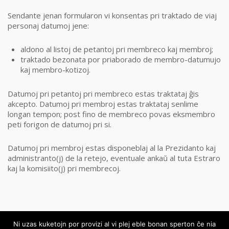
Sendante jenan formularon vi konsentas pri traktado de viaj
personaj datumoj jene:
aldono al listoj de petantoj pri membreco kaj membroj;
traktado bezonata por priaborado de membro-datumujo
kaj membro-kotizoj.
Datumoj pri petantoj pri membreco estas traktataj ĝis
akcepto. Datumoj pri membroj estas traktataj senlime
longan tempon; post fino de membreco povas eksmembro
peti forigon de datumoj pri si.
Datumoj pri membroj estas disponeblaj al la Prezidanto kaj
administranto(j) de la retejo, eventuale ankaŭ al tuta Estraro
kaj la komisiito(j) pri membrecoj.
Ni uzas kuketojn por provizi al vi plej eble bonan sperton ĉe nia