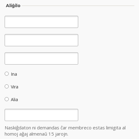
Aliĝilo
Ina
Vira
Alia
Naskiĝdaton ni demandas ĉar membreco estas limigita al
homoj aĝaj almenaŭ 15 jarojn.