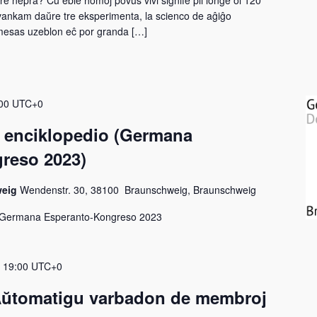
re nepra? Ĉu eble homoj povus vivi signife pli longe ol 120
Kvankam daŭre tre eksperimenta, la scienco de aĝiĝo
mesas uzeblon eĉ por granda […]
00
UTC+0
ol enciklopedio (Germana
reso 2023)
weig
Wendenstr. 30, 38100 Braunschweig, Braunschweig
la Germana Esperanto-Kongreso 2023
-
19:00
UTC+0
Aŭtomatigu varbadon de membroj