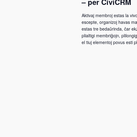
– per CiviCRM
Aktivaj membroj estas la vivo
escepte, organizoj havas malf
estas tre bedaŭrinda, ĉar ekz
plialtigi membriĝojn, plilong
el tiuj elementoj povus esti 