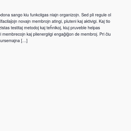
dona sango kiu funkciigas niajn organizojn. Sed pli regule ol
acilaĵojn novajn membrojn atingi, pluteni kaj aktivigi. Kaj tio
istas testitaj metodoj kaj teĥnikoj, kiuj pruveble helpas
igi membrecojn kaj plienergiigi engaĝiĝon de membroj. Pri ĉiu
plursemajna […]