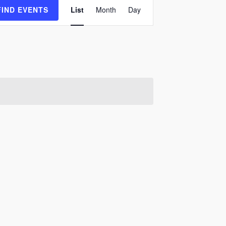
Event
FIND EVENTS
List
Month
Day
Views
Navigation