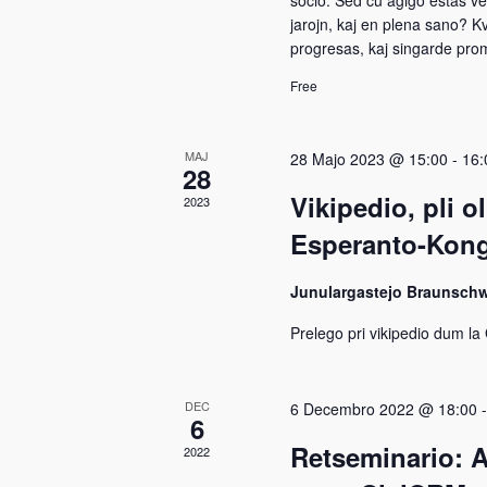
socio. Sed ĉu aĝiĝo estas ve
jarojn, kaj en plena sano? 
progresas, kaj singarde pro
Free
MAJ
28 Majo 2023 @ 15:00
-
16:
28
Vikipedio, pli 
2023
Esperanto-Kong
Junulargastejo Braunsch
Prelego pri vikipedio dum 
DEC
6 Decembro 2022 @ 18:00
6
Retseminario: 
2022