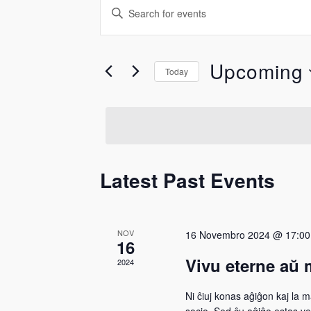
Events
Enter
Keyword.
Search
Search
for
Upcoming
and
Today
Events
by
Select
Views
Keyword.
date.
Navigation
Latest Past Events
NOV
16 Novembro 2024 @ 17:00
16
Vivu eterne aŭ 
2024
Ni ĉiuj konas aĝiĝon kaj la mal