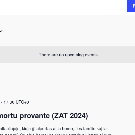
There are no upcoming events.
-
17:30
UTC+0
mortu provante (ZAT 2024)
facilaĵojn, kiujn ĝi alportas al la homo, ties familio kaj la