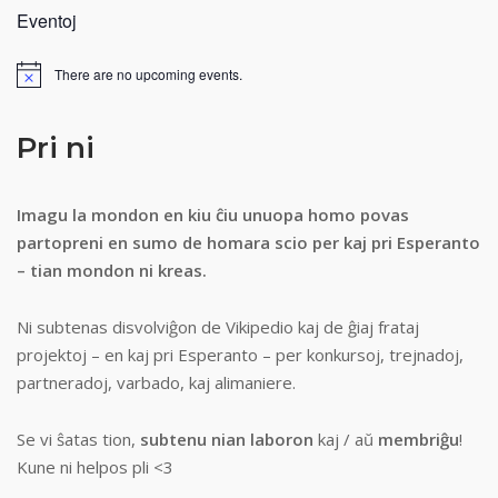
Eventoj
There are no upcoming events.
Notice
Pri ni
Imagu la mondon en kiu ĉiu unuopa homo povas
partopreni en sumo de homara scio per kaj pri Esperanto
– tian mondon ni kreas.
Ni subtenas disvolviĝon de Vikipedio kaj de ĝiaj frataj
projektoj – en kaj pri Esperanto – per konkursoj, trejnadoj,
partneradoj, varbado, kaj alimaniere.
Se vi ŝatas tion,
subtenu nian laboron
kaj / aŭ
membriĝu
!
Kune ni helpos pli <3