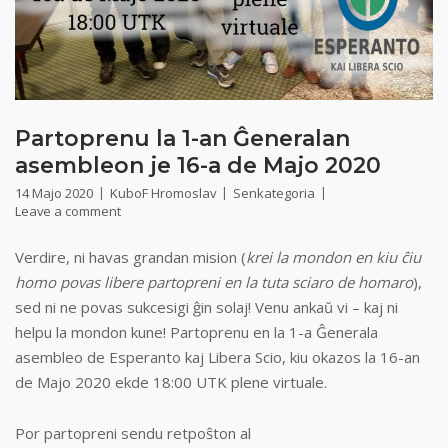
Partoprenu la 1-an Ĝeneralan
asembleon je 16-a de Majo 2020
14 Majo 2020
KuboF Hromoslav
Senkategoria
Leave a comment
Verdire, ni havas grandan mision (
krei la mondon en kiu ĉiu
homo povas libere partopreni en la tuta sciaro de homaro
),
sed ni ne povas sukcesigi ĝin solaj! Venu ankaŭ vi – kaj ni
helpu la mondon kune! Partoprenu en la 1-a Ĝenerala
asembleo de Esperanto kaj Libera Scio, kiu okazos la 16-an
de Majo 2020 ekde 18:00 UTK plene virtuale.
Por partopreni sendu retpoŝton al