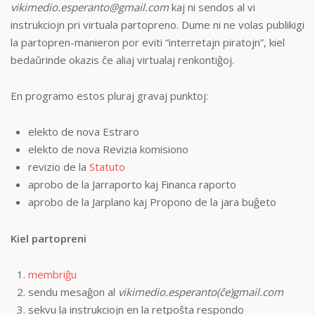
vikimedio.esperanto@gmail.com
kaj ni sendos al vi
instrukciojn pri virtuala partopreno. Dume ni ne volas publikigi
la partopren-manieron por eviti “interretajn piratojn”, kiel
bedaŭrinde okazis ĉe aliaj virtualaj renkontiĝoj.
En programo estos pluraj gravaj punktoj:
elekto de nova Estraro
elekto de nova Revizia komisiono
revizio de la
Statuto
aprobo de la Jarraporto kaj Financa raporto
aprobo de la Jarplano kaj Propono de la jara buĝeto
Kiel partopreni
membriĝu
sendu mesaĝon al
vikimedio.esperanto(ĉe)gmail.com
sekvu la instrukciojn en la retpoŝta respondo