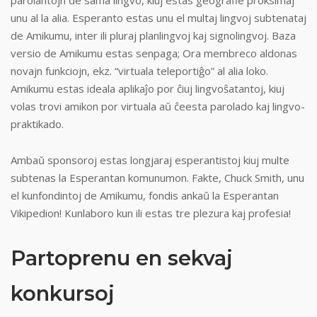
parolantojn de sama lingvo, kiuj estas geografie proksimaj
unu al la alia. Esperanto estas unu el multaj lingvoj subtenataj
de Amikumu, inter ili pluraj planlingvoj kaj signolingvoj. Baza
versio de Amikumu estas senpaga; Ora membreco aldonas
novajn funkciojn, ekz. “virtuala teleportiĝo” al alia loko.
Amikumu estas ideala aplikaĵo por ĉiuj lingvoŝatantoj, kiuj
volas trovi amikon por virtuala aŭ ĉeesta parolado kaj lingvo-
praktikado.
Ambaŭ sponsoroj estas longjaraj esperantistoj kiuj multe
subtenas la Esperantan komunumon. Fakte, Chuck Smith, unu
el kunfondintoj de Amikumu, fondis ankaŭ la Esperantan
Vikipedion! Kunlaboro kun ili estas tre plezura kaj profesia!
Partoprenu en sekvaj
konkursoj