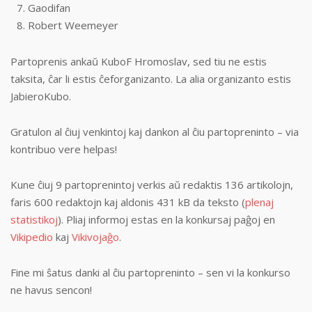
Gaodifan
Robert Weemeyer
Partoprenis ankaŭ KuboF Hromoslav, sed tiu ne estis
taksita, ĉar li estis ĉeforganizanto. La alia organizanto estis
JabieroKubo.
Gratulon al ĉiuj venkintoj kaj dankon al ĉiu partopreninto – via
kontribuo vere helpas!
Kune ĉiuj 9 partoprenintoj verkis aŭ redaktis 136 artikolojn,
faris 600 redaktojn kaj aldonis 431 kB da teksto (
plenaj
statistikoj
). Pliaj informoj estas en la konkursaj paĝoj en
Vikipedio
kaj
Vikivojaĝo
.
Fine mi ŝatus danki al ĉiu partopreninto – sen vi la konkurso
ne havus sencon!