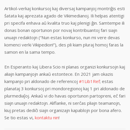
Artikol-verkaj konkursoj kaj diversaj kampanjoj montriĝis esti
ŝatata kaj aprezata agado de Vikimedianoj. Ili helpas atentigi
pri specifa enhava aŭ kvalita truo kaj plenigi ĝin. Samtempe ili
donas bonan oportunon por novaj kontribuantoj fari siajn
unuajn redaktojn (“Nun estas konkurso, nun mi vere devas
komenci verki Vikipedion!”), des pli kiam pluraj homoj faras la
samon en la sama tempo.
En Esperanto kaj Libera Scio ni planas organizi konkursojn kaj
aliajn kampanjojn ankaŭ estontece. En 2021 jam okazis
kampanjo pri aldonado de referencoj
#1Lib1Ref
; estas
planataj 3 konkursoj pri mondoregionoj kaj 1 pri aldonado de
plurmediaĵoj. Ankaŭ vi do havas oportunon partopreni, eĉ fari
siajn unuajn redaktojn. Aliflanke, ni serĉas pliajn teamanojn,
kiuj pretas dediĉi siajn organizajn kapablojn por bona afero.
Se tio estas vi,
kontaktu nin
!