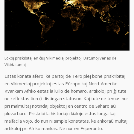
Lokoj priskibitaj en ĉiuj Vikimediaj projektoj. Datumoj venas de
Vikidatumoj.
Estas konata afero, ke partoj de Tero plej bone priskribitaj
en Vikimediaj projektoj estas Eŭropo kaj Nord-Ameriko.
Kvankam Afriko estas la lulilo de homaro, artikoloj pri ĝi tute
ne reflektas tiun ĉi distingan statuson. Kaj tute ne temas nur
pri malmultaj notindaj objektoj en centro de Saharo aŭ
pluvarbaro. Priskribi la historiajn kialojn estus longa kaj
malfacila vojo, do nun ni simple konstatas, ke ankoraŭ multaj
artikoloj pri Afriko mankas. Ne nur en Esperanto.