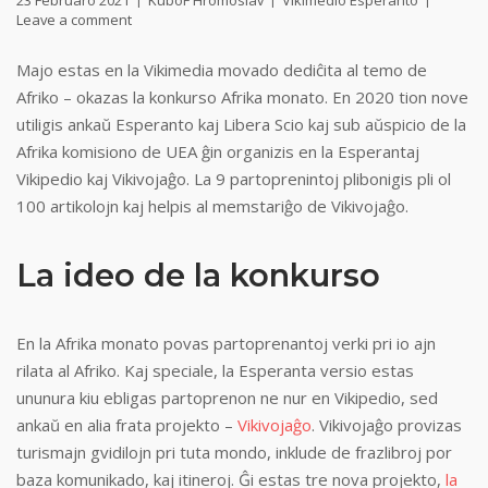
23 Februaro 2021
KuboF Hromoslav
Vikimedio Esperanto
Leave a comment
Majo estas en la Vikimedia movado dediĉita al temo de
Afriko – okazas la konkurso Afrika monato. En 2020 tion nove
utiligis ankaŭ Esperanto kaj Libera Scio kaj sub aŭspicio de la
Afrika komisiono de UEA ĝin organizis en la Esperantaj
Vikipedio kaj Vikivojaĝo. La 9 partoprenintoj plibonigis pli ol
100 artikolojn kaj helpis al memstariĝo de Vikivojaĝo.
La ideo de la konkurso
En la Afrika monato povas partoprenantoj verki pri io ajn
rilata al Afriko. Kaj speciale, la Esperanta versio estas
ununura kiu ebligas partoprenon ne nur en Vikipedio, sed
ankaŭ en alia frata projekto –
Vikivojaĝo
. Vikivojaĝo provizas
turismajn gvidilojn pri tuta mondo, inklude de frazlibroj por
baza komunikado, kaj itineroj. Ĝi estas tre nova projekto,
la