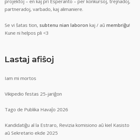
projektoj – en kaj pri Esperanto – per konkursoj, trejnadoj,
partneradoj, varbado, kaj alimaniere.
Se vi ŝatas tion,
subtenu nian laboron
kaj / aŭ
membriĝu
!
Kune ni helpos pli <3
Lastaj afiŝoj
Iam mi mortos
Vikipedio festas 25-jariĝon
Tago de Publika Havaĵo 2026
Kandidatiĝu al la Estraro, Revizia komisiono aŭ kiel Kasisto
aŭ Sekretario ekde 2025