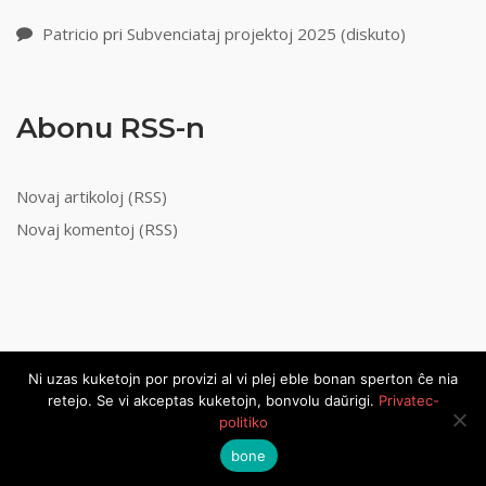
Patricio
pri
Subvenciataj projektoj 2025 (diskuto)
Abonu RSS-n
Novaj artikoloj (RSS)
Novaj komentoj (RSS)
Ni uzas kuketojn por provizi al vi plej eble bonan sperton ĉe nia
retejo. Se vi akceptas kuketojn, bonvolu daŭrigi.
Privatec-
politiko
Neprofitcela, volontula Vikimedia organizo
Privateca politiko
Theme by
SiteOrigin
bone